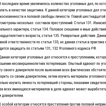
следнее время увеличилось количество уголовных дел, по котор
пать в качестве защитника. К данной категории уголовных дел от
косновенности и половой свободы личности. Главой шестнадцатой
смотрены несколько составов преступлений. Статья 131. Изнасил
ального характера, статья 134. Половое сношение и иные действия
адцатилетнего возраста, статья 135. Развратные действия. Данна
вной ответственности по статье 133, но данная статья в практик
дится защищать по статьям 131, 132 Уголовного кодекса РФ.
я категория уголовных дел относится к преступлениям, которы
ошении несовершеннолетних потерпевших. Опытный адвокат по уг
у своего доверителя после выяснения всех фактических обстояте
орить со своим доверителем, затем изучить материалы уголовного
льно изучить личность потерпевшей стороны, показания свидетел
за всех имеющихся материалов в деле адвокат может выработать 
м доверителем.
обой категории относятся преступления против половой неприк