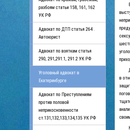
В по
разбоям статьи 158, 161, 162
высту
УК РФ
непри
преду
Адвокат по ДТП статья 264 .
сексу
Автоюрист
шестн
Адвокат по взяткам статья
уголо
290, 291,291.1, 291.2 УК РФ
прихо
Данна
Уголовный адвокат в
в отн
Екатеринбурге
защит
погов
Адвокат по Преступлениям
тщате
против половой
анали
неприкосновенности
свои
ст.131,132,133,134,135 УК РФ
К ос