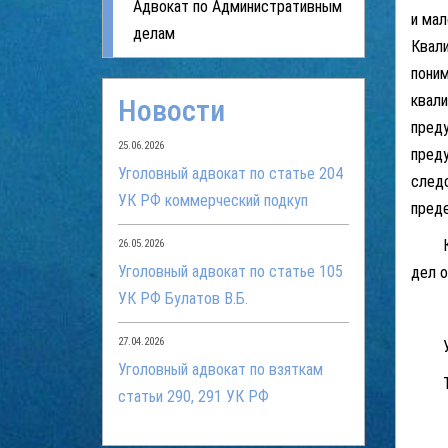
Адвокат по Административным
и мал
делам
Квали
поним
квали
Новости
преду
25.06.2026
преду
Уголовный адвокат по статье 204
следс
УК РФ коммерческий подкуп
пред
Кате
26.05.2026
Уголовный адвокат по статье 105
дел о
УК РФ Булатов В.Б.
27.04.2026
Угол
Уголовный адвокат по взяткам
Теле
статьи 290, 291 УК РФ