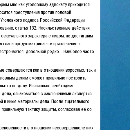
ым мне как уголовному адвокату приходится
носятся преступления против половой
 Уголовного кодекса Российской Федерации
ование, статья 132. Насильственные действия
 сексуального характера с лицом, не достигшим
я глава предусматривает и привлечение к
е встречается довольной редко. Наиболее часто
е совершаются как в отношении взрослых, так и
оловным делам сможет правильно построить
льств по делу. Изначально необходимо
 дела, ознакомиться с заключениями экспертиз,
ей и иные материалы дела. После тщательного
правильную тактику защиты, согласовав ее со
основенности в отношении несовершеннолетних